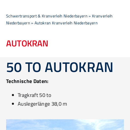
Schwertransport & Kranverleih Niederbayern
»
Kranverleih
Jobs
Niederbayern
»
Autokran Kranverleih Niederbayern
Galerie
AUTOKRAN
Suche
50 TO AUTOKRAN
nach:
Kontakt
Technische Daten:
Tragkraft 50 to
Auslegerlänge 38,0 m