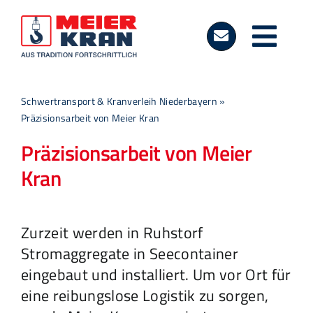
Zum
Inhalt
Togg
springen
Kranverleih
Navi
Schwertransport & Kranverleih Niederbayern
»
Präzisionsarbeit von Meier Kran
Schwertransport
Präzisionsarbeit von Meier
Kran
Baulogistik
Unternehmen
Zurzeit werden in Ruhstorf
Stromaggregate in Seecontainer
Standorte
eingebaut und installiert. Um vor Ort für
eine reibungslose Logistik zu sorgen,
News